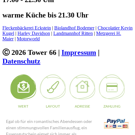
warme Küche bis 21.30 Uhr
Fleckenbäckerei Eckstein
|
Biolandhof Bodemer
|
Chocolatier Kevin
Kugel
|
Harley Davidson
|
Landmannhof Ritten
|
Metzgerei H.
Maier
|
Motorworld
Ⓒ 2026 Tower 66 |
Impressum
|
Datenschutz